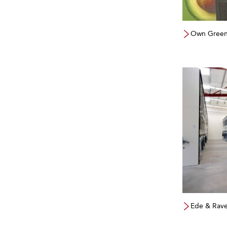
Own Green
Ede & Raven