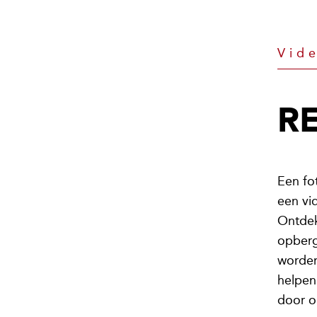
Archief
Bibliotheek
Vid
Geschiedenis
R
Gezondheidszorg
Kantoor
Een fo
een vi
Museum
Ontdek
opberg
Retail
worden
helpen
Smart Warehouse
door o